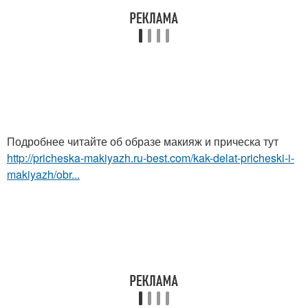
Подробнее читайте об образе макияж и прическа тут
http://pricheska-makiyazh.ru-best.com/kak-delat-pricheski-i-
makiyazh/obr...