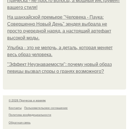
Прическа - не просто волосы, а мощный инструмент
вашего стиля!
На шанхайской премьере "Человека - Паука:
Совершенно Новый День" зендея выбрала не
просто очередной наряд, а настоящий артефакт
высокой моды.
Улыбка - это не мелочь, а деталь, которая меняет
весь образ человека.
"Эффект Неузнаваемости": почему новый образ
певицы вызвал споры о гранях возможного?
© 2026 Прическа и макияж
Контакты
Пользовательское соглашение
Политика конфидециальности
Обратная связь