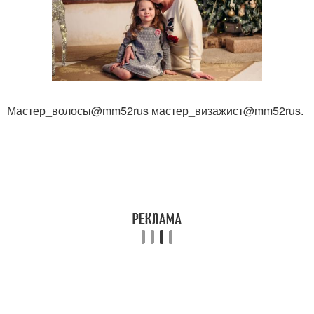
Мастер_волосы@mm52rus мастер_визажист@mm52rus.