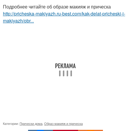
Подробнее читайте об образе макияж и прическа
http://pricheska-makiyazh.ru-best.com/kak-delat-pricheski-i-
makiyazh/obr...
Категории:
Прически дома
,
Образ макияж и прическа