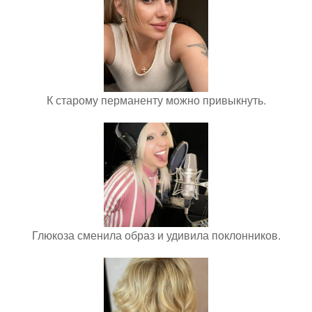
К старому перманенту можно привыкнуть.
Глюкоза сменила образ и удивила поклонников.