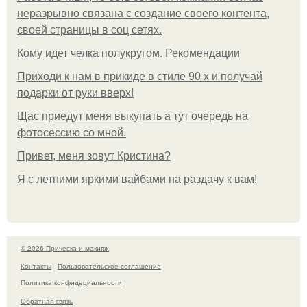
неразрывно связана с создание своего контента,
своей страницы в соц сетях.
Кому идет челка полукругом. Рекомендации
Приходи к нам в прикиде в стиле 90 х и получай
подарки от руки вверх!
Щас приедут меня выкупать а тут очередь на
фотосессию со мной.
Привет, меня зовут Кристина?
Я с летними яркими вайбами на раздачу к вам!
© 2026 Прическа и макияж
Контакты
Пользовательское соглашение
Политика конфидециальности
Обратная связь