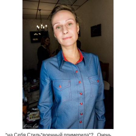
. "на Себя Стиль"военный примерила"? , Очень