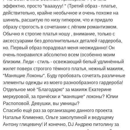
эффектно, просто "ваааууу! " (Третий образ - платье,
действительно, крайне необычное и очень похоже на
шинель, расшитую по низу гипюром, что и придало
образу строгость в сочетании с лёгким романтизмом.
Обычно я строгие платья ношу , внимание, только с
аксессуарами без дополнительных деталей гардероба,
но. Первый образ порадовал меня неожиданно! Он
очень понравился абсолютно всем (особенно моим
близким. Леди - стиль - освежающий белый удлинённый
жилет поверх строгого тёмного платья, нежный макияж,
"Манящие Локоны". Буду пробовать сочетать различные
элементы одежды из моего разнообразного гардероба!
Отдельное моё "Благодарю" за макияж Екатерине
меркуровой, за причёски и "манящие" локоны? Юлии
Распоповой. Девушки, вы умницы?
Спасибо ещё раз за организацию данного проекта
Наталье Клименко, Ольге заколупиной и ведущему
Антону глицевичу! И конечно, DJ Андрею питолину за