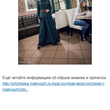
Ещё читайте информацию об образе макияж и прическа
http://pricheska-makiyazh.ru-best.com/kak-delat-pricheski-i-
makiyazh/obr...