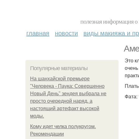
полезная информация о 
главная
новости
виды макияжа и пр
Аме
Это к
очень
Популярные материалы
практ
На шанхайской премьере
Плать
"Человека - Паука: Совершенно
Новый День" зендея выбрала не
Фата:
просто очередной наряд, а
настоящий артефакт высокой
моды.
Кому идет челка полукругом.
Рекомендации