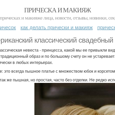
ПРИЧЕСКА И МАКИЯЖ
прическах и макияже лица, новости, отзывы, новинки, сек
ичесок
как делать прически и макияж
причес
риканский классический свадебный 
лассическая невеста - принцесса, какой мы ее привыкли ви
 традиционный образ и по большому счету он не устаревает
ически в любых интерьерах.
е: это всегда пышное платье с множеством юбок и корсетом
 так же пышная, но простая, часто без отделки. Не редко исп