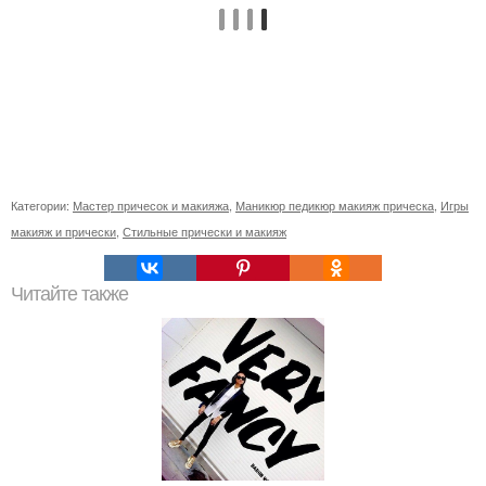
Категории:
Мастер причесок и макияжа
,
Маникюр педикюр макияж прическа
,
Игры
макияж и прически
,
Стильные прически и макияж
Читайте также