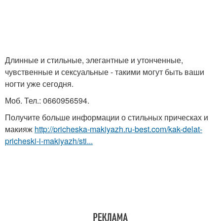
Длинные и стильные, элегантные и утонченные,
чувственные и сексуальные - такими могут быть ваши
ногти уже сегодня.
Моб. Тел.: 0660956594.
Получите больше информации о стильных прическах и
макияж
http://pricheska-makiyazh.ru-best.com/kak-delat-
pricheski-i-makiyazh/sti...