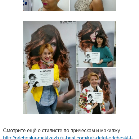
Смотрите ещё о стилисте по прическам и макияжу
http://pricheska-makiyazh.ru-best.com/kak-delat-pricheski-i-