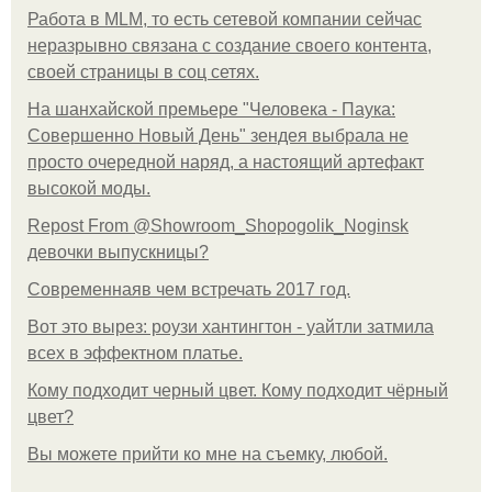
Работа в MLM, то есть сетевой компании сейчас
неразрывно связана с создание своего контента,
своей страницы в соц сетях.
На шанхайской премьере "Человека - Паука:
Совершенно Новый День" зендея выбрала не
просто очередной наряд, а настоящий артефакт
высокой моды.
Repost From @Showroom_Shopogolik_Noginsk
девочки выпускницы?
Современнаяв чем встречать 2017 год.
Вот это вырез: роузи хантингтон - уайтли затмила
всех в эффектном платьe.
Кому подходит черный цвет. Кому подходит чёрный
цвет?
Вы можете прийти ко мне на съемку, любой.