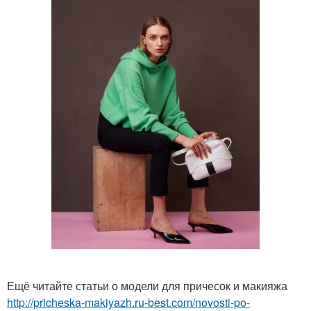
Ещё читайте статьи о модели для причесок и макияжа
http://pricheska-makiyazh.ru-best.com/novosti-po-