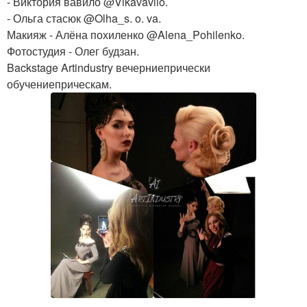
- Виктория вавило @Vikavavilo.
- Ольга стасюк @Olha_s. o. va.
Макияж - Алёна похиленко @Alena_Pohilenko.
Фотостудия - Олег будзан.
Backstage Artindustry вечерниепрически
обучениеприческам.