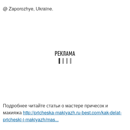
@ Zaporozhye, Ukraine.
Подробнее читайте статьи о мастере причесок и
макияжа
http://pricheska-makiyazh.ru-best.com/kak-delat-
pricheski-i-makiyazh/mas...