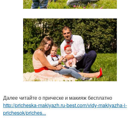
Далее читайте о прическе и макияж бесплатно
http://pricheska-makiyazh.ru-best.com/vidy-makiyazha-i-
prichesok/priches...