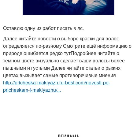
Оставлю одну из работ писать в лс.
Далее читайте новости о выборе краски для волос
определяется по-разному Смотрите ещё информацию о
природе ошибается редко тутПодробнее читайте о
темном цвете визуально сделает ваши волосы более
пышными и густыми Далее читайте статьи о рыжих
цветах вызывает самые противоречивые мнения
http://pricheska-makiyazh.ru-best.com/novosti-po-
pricheskam-i-makiyazhu/...