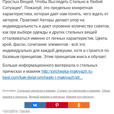
Простых Вещей, Чтобы Выглядеть Стильно в Любой
Ситуации". Пожалуй, это предельно конкретная
характеристика, которая дает нам понять, чего ждать от
авторов. Практики! Авторы делают упор на
индивидуальность и дают огромное количество советов,
как при выборе одежды и других стильных вещей
отталкиваться именно от личных характеристик. Цвета,
крой, фасон, сочетание элементов - всё это
индивидуально для каждой девушки, хотя и строится по
базовым принципам. Этим принципам книга и обучает.
Больше информационного материала о стильных
прическах и макияж
http://pricheska-makiyazh.ru-
best.com/kak-delat-pricheski-i-makiyazh/sti...
Категории:
Стильные прически и макияж
,
Стилист по прическам и макияжу
,
Образ
макияж и прическа
,
Модный макияж и прическа
,
Макияж под прическу
Читайте также