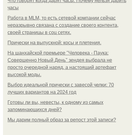
Что говорят когда дарят часы. Почему нельзя дарить
часы
Работа в MLM, то есть сетевой компании сейчас
неразрывно связана с создание своего контента,
своей страницы в соц сетях.
Прически на выпускной: косы и плетения.
На шанхайской премьере "Человека - Паука:
Совершенно Новый День" зендея выбрала не
просто очередной наряд, а настоящий артефакт
высокой моды.
Выбор идеальной прически с завесой челки: 70
лучших вариантов на 2024 год
Готовы ли вы, невесты, к одному из самых
запоминающихся дней?
Мы дарим полный образ за репост этой записи?