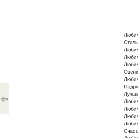
Любим
Стиль
Любим
Любим
Любим
Оценк
Любим
Подру
Лучша
⇦
Любим
Любим
Любим
Любим
Счаст