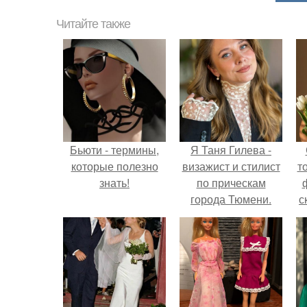
Читайте также
Бьюти - термины,
Я Таня Гилева -
которые полезно
визажист и стилист
т
знать!
по прическам
города Тюмени.
с