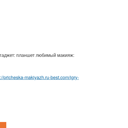
 гаджет: планшет любимый макияж:
p://pricheska-makiyazh.ru-best.com/igry-