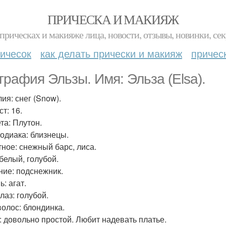
ПРИЧЕСКА И МАКИЯЖ
прическах и макияже лица, новости, отзывы, новинки, сек
ичесок
как делать прически и макияж
причес
графия Эльзы. Имя: Эльза (Elsa).
ия: снег (Snow).
т: 16.
та: Плутон.
зодиака: близнецы.
ное: снежный барс, лиса.
 белый, голубой.
ние: подснежник.
: агат.
лаз: голубой.
волос: блондинка.
: довольно простой. Любит надевать платье.