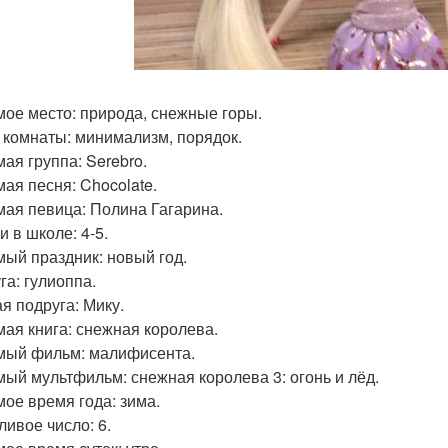
ое место: природа, снежные горы.
 комнаты: минимализм, порядок.
ая группа: Serebro.
ая песня: Chocolate.
ая певица: Полина Гагарина.
и в школе: 4-5.
ый праздник: новый год.
га: гулиоппа.
я подруга: Мику.
ая книга: снежная королева.
ый фильм: малифисента.
ый мультфильм: снежная королева 3: огонь и лёд.
ое время года: зима.
ливое число: 6.