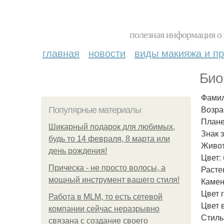
полезная информация о 
главная
новости
виды макияжа и пр
Био
Фамил
Возрас
Популярные материалы
Плане
Шикарный подарок для любимых,
Знак 
будь то 14 февраля, 8 марта или
Живот
день рождения!
Цвет:
Прическа - не просто волосы, а
Расте
мощный инструмент вашего стиля!
Камень
Цвет г
Работа в MLM, то есть сетевой
Цвет 
компании сейчас неразрывно
Стиль
связана с создание своего