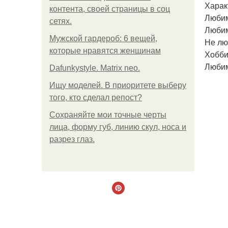
Харак
контента, своей страницы в соц
Любим
сетях.
Любим
Мужской гардероб: 6 вещей,
Не лю
которые нравятся женщинам
Хобби
Любим
Dafunkystyle. Matrix neo.
Ищу моделей. В приоритете выберу
того, кто сделал репост?
Сохраняйте мои точные черты
лица, форму губ, линию скул, носа и
разрез глаз.