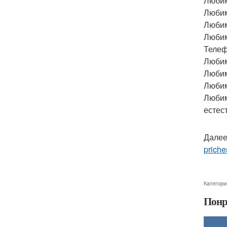
Любим
Любим
Любим
Любим
Телефо
Любимы
Любим
Любим
Любим
естес
Далее
priche
Категори
Понр