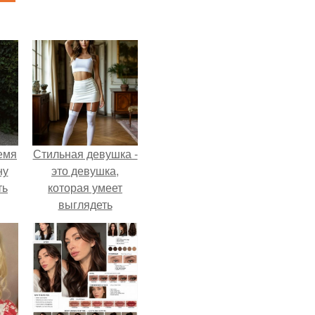
емя
Стильная девушка -
ну
это девушка,
ть
которая умеет
выглядеть
привлекательно и
элегантно в любои
ситуации.