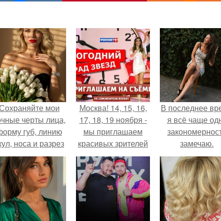
Сохраняйте мои
Москва! 14, 15, 16,
В последнее вр
очные черты лица,
17, 18, 19 ноября -
я всё чаще од
форму губ, линию
мы приглашаем
закономернос
кул, носа и разрез
красивых зрителей
замечаю.
глаз.
на съемку
новогоднего шоу
"Парад Звезд", т/к
Россия 1.