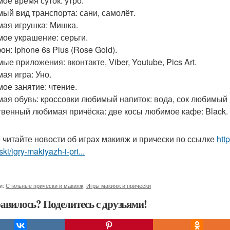
ое время суток: утро.
ый вид транспорта: сани, самолёт.
ая игрушка: Мишка.
ое украшение: серьги.
н: Iphone 6s Plus (Rose Gold).
е приложения: вконтакте, Viber, Youtube, Pics Art.
ая игра: Уно.
ое занятие: чтение.
ая обувь: кроссовки любимый напиток: вода, сок любимый
твенный любимая причёска: две косы любимое кафе: Black.
 читайте новости об играх макияж и прически по ссылке
htt
ski/igry-makiyazh-i-pri...
и:
Стильные прически и макияж
,
Игры макияж и прически
авилось? Поделитесь с друзьями!