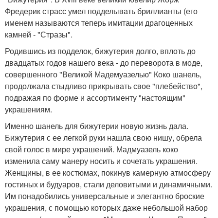
Фредерик страсс умел подделывать бриллианты (его
именем называются теперь имитации драгоценных
камней - "Стразы".
Родившись из подделок, бижутерия долго, вплоть до
двадцатых годов нашего века - до переворота в моде,
совершенного "Великой Мадемуазелью" Коко шанель,
продолжала стыдливо прикрывать свое "плебейство",
подражая по форме и ассортименту "настоящим"
украшениям.
Именно шанель для бижутерии новую жизнь дала.
Бижутерия с ее легкой руки нашла свою нишу, обрела
свой голос в мире украшений. Мадмуазель коко
изменила саму манеру носить и сочетать украшения.
Женщины, в ее костюмах, покинув камерную атмосферу
гостиных и будуаров, стали деловитыми и динамичными.
Им понадобились универсальные и элегантно броские
украшения, с помощью которых даже небольшой набор