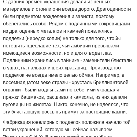
С давних времен украшения делали из ценных
материалов и стоили они всегда дорого. Драгоценности
были предметом вожделения и зависти, поэтому
оберегались особо. Рядом с подлинными сокровищами
из драгоценных металлов и камней появлялись
подделки (нередко копии) не только для того, чтобы
потешить тщеславие тех, чьи амбиции превышали
имеющиеся возможности, но и для отвода глаз.
Подлинники хранились в тайнике - заменители блистали
в ушах, на пальцах и шеях красавиц. Производство
подделок не всегда имело целью обман. Например, в
восемнадцатом веке стразы - хрусталь бриллиантовой
огранки - были модны сами по себе: ими украшали
пряжки башмаков, расшивали камзолы, из них делали
пуговицы на жилетах. Никто, конечно, не надеялся, что
эту блистающую россыпь примут за настоящие камни.
Фабрикация ювелирных подделок положила начало той
ветви украшений, которую мы сейчас называем
"Бижутерия". В Xviii веке великий ювелир Жорж