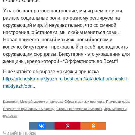
сколько хочется.
У нас бывает разное настроение, мы играем в жизни
разные социальные роли, по-разному реагируем на
окружающий мир. И неудивительно, что со сменой
настроения, обстановки, мы любим меняться сами.
Новая прическа, новый макияж, новый костюм и,
конечно, бижутерия - прекрасный способ преподносить
окружающим сюрпризы. Бижутерия - это украшения для
женщины, кредо которой - "Эффектность во Всем"!
Ещё читайте об образе макияж и прическа
http://pricheska-makiyazh.ru-best.com/kak-delat-pricheski-i-
makiyazh/obr...
Категории:
Модный макияж и прическа
,
Образ макияж и прическа
,
Прически дома
,
Стилист по прическам и макияжу
,
Стильные прически и макияж
,
Игры макияж и
прически
Читайте также