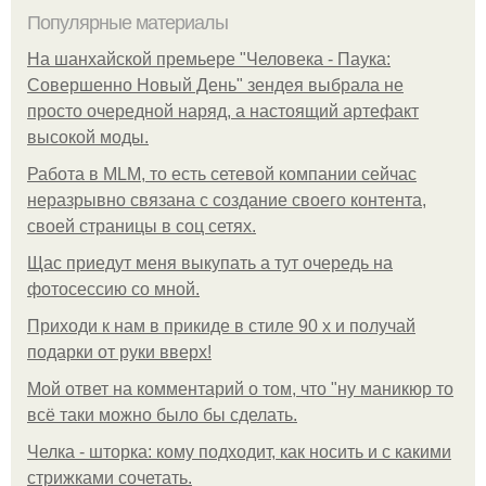
Популярные материалы
На шанхайской премьере "Человека - Паука:
Совершенно Новый День" зендея выбрала не
просто очередной наряд, а настоящий артефакт
высокой моды.
Работа в MLM, то есть сетевой компании сейчас
неразрывно связана с создание своего контента,
своей страницы в соц сетях.
Щас приедут меня выкупать а тут очередь на
фотосессию со мной.
Приходи к нам в прикиде в стиле 90 х и получай
подарки от руки вверх!
Мой ответ на комментарий о том, что "ну маникюр то
всё таки можно было бы сделать.
Челка - шторка: кому подходит, как носить и с какими
стрижками сочетать.