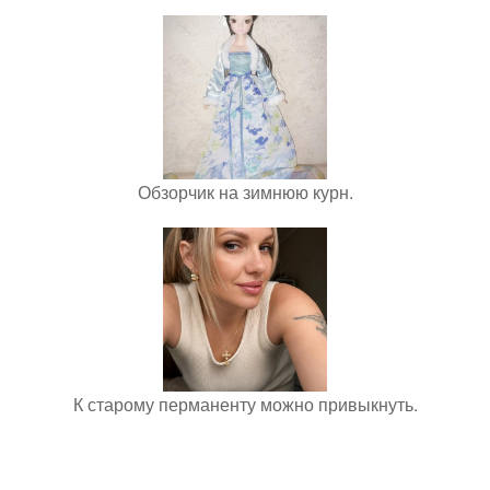
Обзорчик на зимнюю курн.
К старому перманенту можно привыкнуть.