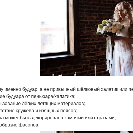
у именно будуар, а не привычный шёлковый халатик или п
ие будуара от пеньюара/халатика:
ьзование лёгких летящих материалов;.
тствие кружева и изящных поясов;.
а может быть декорирована камнями или стразами;.
образие фасонов.