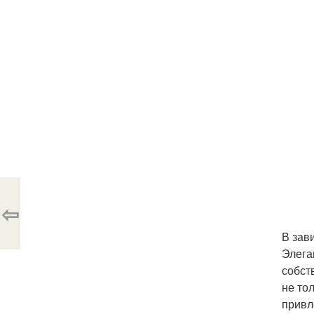
⇦
В зав
Элега
собст
не то
привл