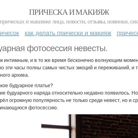
ПРИЧЕСКА И МАКИЯЖ
прическах и макияже лица, новости, отзывы, новинки, сек
ичесок
как делать прически и макияж
причес
уарная фотосессия невесты.
 интимным, и в то же время бесконечно волнующим момент
о эти часы полны самых чистых эмоций и переживаний, и т
ного архива.
акое будуарное платье?
ие будуарного наряда относительно недавно появилось. Но,
рёл огромную популярность не только среди невест, но и с
инающуюся фотосессию.