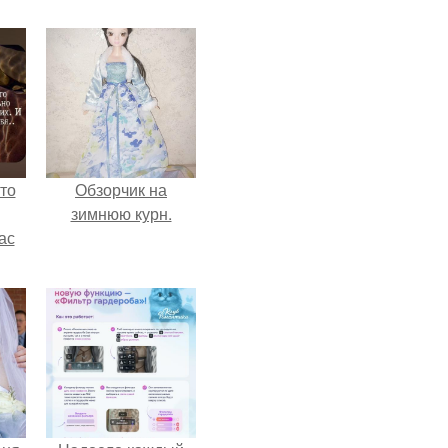
то
Обзорчик на
зимнюю курн.
ас
ние
а,
ы в