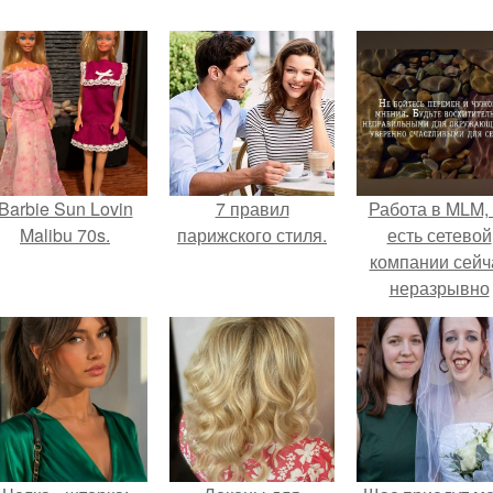
Barbie Sun Lovin
7 правил
Работа в MLM, 
Malibu 70s.
парижского стиля.
есть сетевой
компании сейч
неразрывно
связана с созда
своего контент
своей страниц
соц сетях.