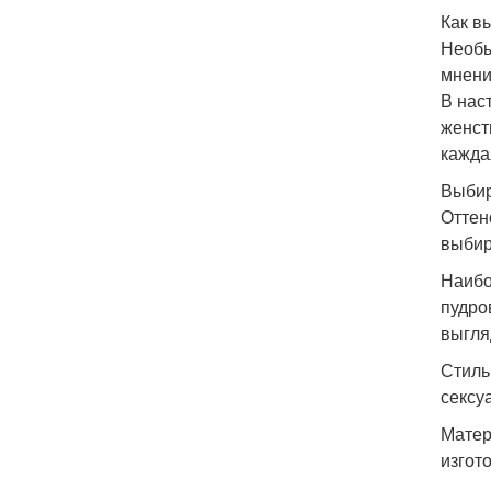
Как в
Необы
мнени
В нас
женст
кажда
Выбир
Оттен
выбир
Наибо
пудро
выгля
Стиль
сексу
Матер
изгот