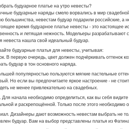
ыбрать будуарное платье на утро невесты?
чные будуарные наряды смело ворвались в мир свадебной
ю большинства, невестам будуар подарили российские, а н
тоящее время будуарное платье невесты - это настоящее ис
венность и летящая нежность. Модельеры разрабатывают 
я невеста нашла свой идеальный будуар.
айте будуарные платья для невесты, учитывая:
ок. В первую очередь, цвет должен подчёркивать оттенок 
ать будуар в тон основного наряда.
льшей популярностью пользуются мягкие пастельные оттенки
вый. Но если вы предпочитаете яркое настроение - не стоит
деть не менее привлекательно на свадебных.
. Для начала необходимо определиться, как вы себя видите 
альной и раскрепощённой. Только после этого необходимо о
иал. Дизайнеры дают возможность невестам выбрать не толь
овлен будуар. Вам на выбор представлены платья из Фатин