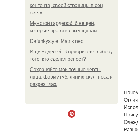
контента, своей страницы в соц
сетях.
Мужской гардероб: 6 вещей,
которые нравятся женщинам
Dafunkystyle. Matrix neo.
Ищу моделей. В приоритете выберу
того, кто сделал репост?
Сохраняйте мои точные черты
лица, форму губ, линию скул, носа и
разрез глаз.
Почем
Отлич
Испол
Прису
Одежд
Разно