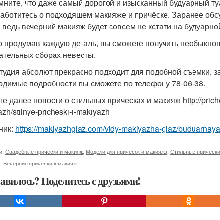
мните, что даже самый дорогой и изысканный будуарный туа
заботитесь о подходящем макияже и причёске. Заранее обс
, ведь вечерний макияж будет совсем не кстати на будуарн
о продумав каждую деталь, вы сможете получить необыкно
гательных сборах невесты.
тудия абсолют прекрасно подходит для подобной съемки, з
одимые подробности вы сможете по телефону 78-06-38.
е далее новости о стильных прическах и макияж http://priches
zh/stilnye-pricheski-i-makiyazh
ник:
https://makiyazhglaz.com/vidy-makiyazha-glaz/buduarnaya-
и:
Свадебные прически и макияж
,
Модели для причесок и макияжа
,
Стильные прически
а
,
Вечерние прически и макияж
авилось? Поделитесь с друзьями!