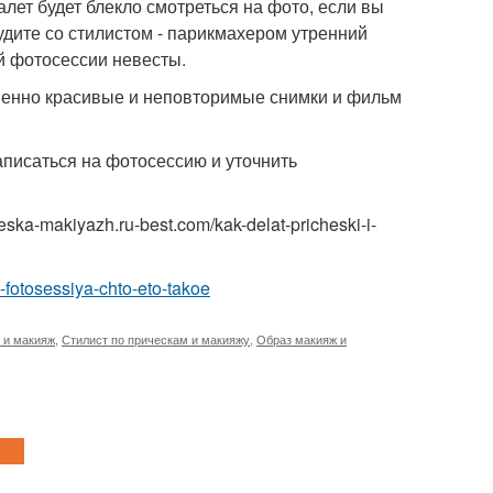
лет будет блекло смотреться на фото, если вы
удите со стилистом - парикмахером утренний
ой фотосессии невесты.
венно красивые и неповторимые снимки и фильм
аписаться на фотосессию и уточнить
ka-makiyazh.ru-best.com/kak-delat-pricheski-i-
fotosessiya-chto-eto-takoe
 и макияж
,
Стилист по прическам и макияжу
,
Образ макияж и