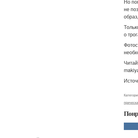
Но по
не по
образ
Тольк
о тро
Фотос
необх
Читайт
makiya
Источ
Категори
прическ
Понр