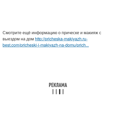
Смотрите ещё информацию о прическе и макияж с
выездом на дом
http://pricheska-makiyazh.ru-
best.com/pricheski-i-makiyazh-na-domu/prich...