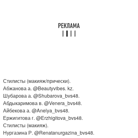
Стилисты (макияж/прически).
Абжанова а. @Beautyvibes. kz.
Шубарова а. @Shubarova_bvs48.
Абдыкаримова в. @Venera_bvs48.
Айбекова а. @Anelya_bvs48.
Ержигитова г. @Erzhigitova_bvs48.
Стилисты (макияж).
Нургазина Р. @Renatanurgazina_bvs48.