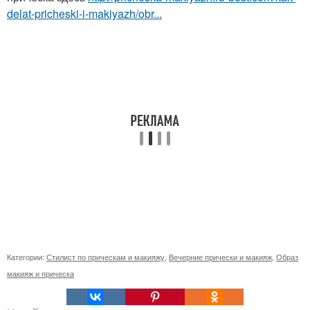
delat-pricheski-i-makiyazh/obr...
Категории:
Стилист по прическам и макияжу
,
Вечерние прически и макияж
,
Образ
макияж и прическа