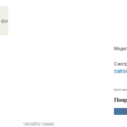
⇦
Модел
Смотр
makiya
Категори
Понр
Читайте также