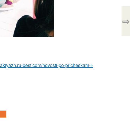
⇨
makiyazh.ru-best.com/novosti-po-pricheskam-i-