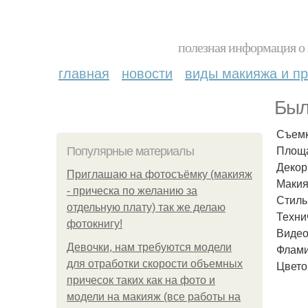
полезная информация о 
главная
новости
виды макияжа и пр
Был
Съемк
Площа
Популярные материалы
Декор
Приглашаю на фотосъёмку (макияж
Макия
- прическа по желанию за
Стиль
отдельную плату) так же делаю
Техни
фотокнигу!
Видео
Девочки, нам требуются модели
Флами
для отработки скорости объемных
Цвето
причесок таких как на фото и
модели на макияж (все работы на