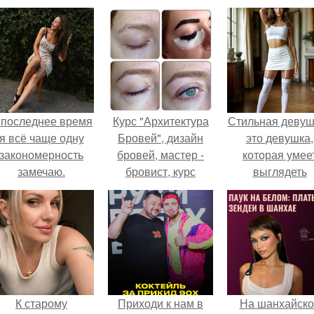
 последнее время
Курс "Архитектура
Стильная девуш
я всё чаще одну
Бровей", дизайн
это девушка,
закономерность
бровей, мастер -
которая умее
замечаю.
бровист, курс
выглядеть
коррекции бровей.
привлекательн
элегантно в лю
ситуации.
К старому
Приходи к нам в
На шанхайско