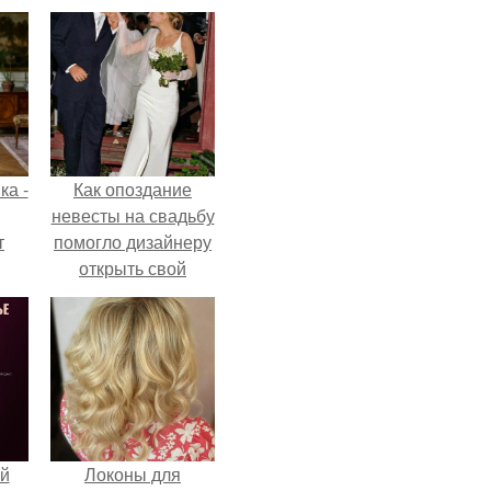
ка -
Как опоздание
невесты на свадьбу
т
помогло дизайнеру
открыть свой
о и
бренд.
бои
й
Локоны для