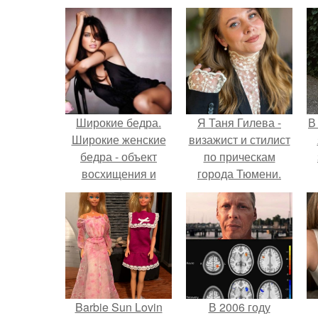
Широкие бедра.
Я Таня Гилева -
В
Широкие женские
визажист и стилист
бедра - объект
по прическам
восхищения и
города Тюмени.
вожделения многих
мужчин.
Barbie Sun Lovin
В 2006 году