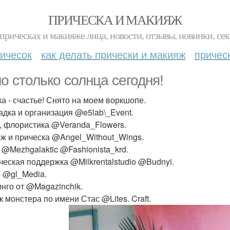
ПРИЧЕСКА И МАКИЯЖ
прическах и макияже лица, новости, отзывы, новинки, сек
ичесок
как делать прически и макияж
причес
о столько солнца сегодня!
а - счастье! Снято на моем воркшопе.
дка и организация @e5lab\_Event.
, флористика @Veranda_Flowers.
ж и прическа @Angel_Without_Wings.
 @Mezhgalaktic @Fashionista_krd.
ческая поддержка @Milkrentalstudio @Budnyi.
 @gl_Media.
нго от @Magazinchik.
к монстера по имени Стас @Lites. Craft.