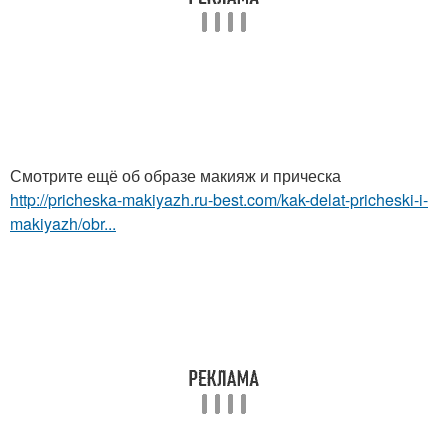
Смотрите ещё об образе макияж и прическа
http://pricheska-makiyazh.ru-best.com/kak-delat-pricheski-i-
makiyazh/obr...