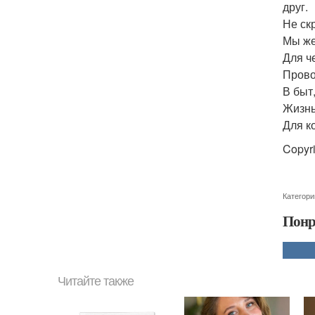
друг.
Не ск
Мы же
Для ч
Прово
В быт
Жизнь 
Для к
Copyr
Категори
Понр
Читайте также