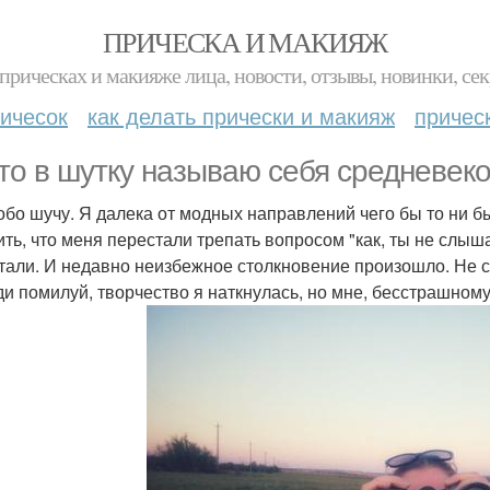
ПРИЧЕСКА И МАКИЯЖ
прическах и макияже лица, новости, отзывы, новинки, сек
ичесок
как делать прически и макияж
причес
то в шутку называю себя средневек
обо шучу. Я далека от модных направлений чего бы то ни 
ить, что меня перестали трепать вопросом "как, ты не слыш
тали. И недавно неизбежное столкновение произошло. Не ст
ди помилуй, творчество я наткнулась, но мне, бесстрашном