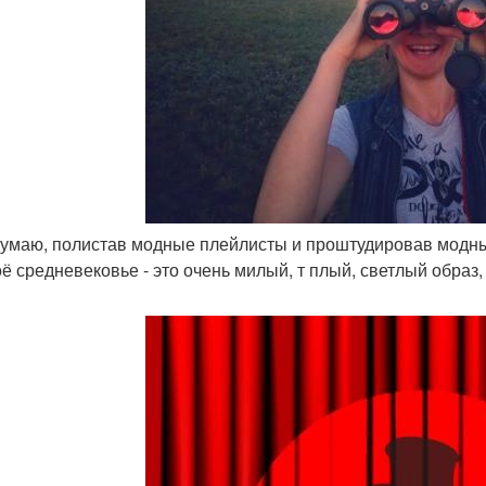
 думаю, полистав модные плейлисты и проштудировав модны
оё средневековье - это очень милый, т плый, светлый образ,