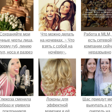
Сохраняйте мои
Что можно делать
Работа в MLM, 
очные черты лица,
на ночевках. ~ Что
есть сетевой
форму губ, линию
взять с собой на
компании сейч
кул, носа и разрез
ночёвку~.
неразрывно
глаз.
связана с созда
своего контент
своей страниц
соц сетях.
Глюкоза сменила
Локоны для
Щас приедут м
образ и удивила
эффектной
выкупать а ту
поклонников.
мамочки и её
очередь на