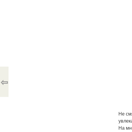
⇦
Не см
увлек
На мн