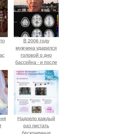
то
В 2006 году
мужчина ударился
ас
головой о дно
бассейна - и после
ние
этого его жизнь
а,
изменилась самым
ы в
странным образом.
еня
Надоело каждый
т
раз листать
бесконечные