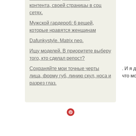
контента, своей страницы в соц
сетях.
Мужской гардероб: 6 вещей,
которые нравятся женщинам
Dafunkystyle. Matrix neo.
Ищу моделей. В приоритете выберу
того, кто сделал репост?
. И я
Сохраняйте мои точные черты
что м
лица, форму губ, линию скул, носа и
разрез глаз.