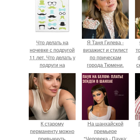
Что делать на
Я Таня Гилева -
ночевке с подругой
визажист и стилист
т
11 лет. Что делать у
по прическам
подруги на
города Тюмени.
с
ночёвке?
К старому
На шанхайской
перманенту можно
премьере
привыкнуть.
"Человека - Паука: