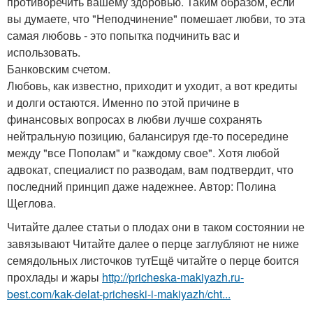
противоречить вашему здоровью. Таким образом, если
вы думаете, что "Неподчинение" помешает любви, то эта
самая любовь - это попытка подчинить вас и
использовать.
Банковским счетом.
Любовь, как известно, приходит и уходит, а вот кредиты
и долги остаются. Именно по этой причине в
финансовых вопросах в любви лучше сохранять
нейтральную позицию, балансируя где-то посередине
между "все Пополам" и "каждому свое". Хотя любой
адвокат, специалист по разводам, вам подтвердит, что
последний принцип даже надежнее. Автор: Полина
Щеглова.
Читайте далее статьи о плодах они в таком состоянии не
завязывают Читайте далее о перце заглубляют не ниже
семядольных листочков тутЕщё читайте о перце боится
прохлады и жары
http://pricheska-makiyazh.ru-
best.com/kak-delat-pricheski-i-makiyazh/cht...