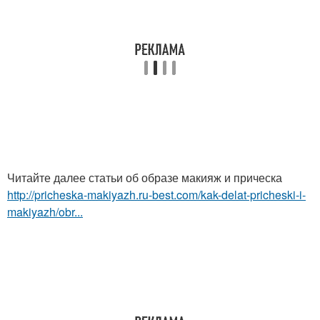
Читайте далее статьи об образе макияж и прическа
http://pricheska-makiyazh.ru-best.com/kak-delat-pricheski-i-
makiyazh/obr...