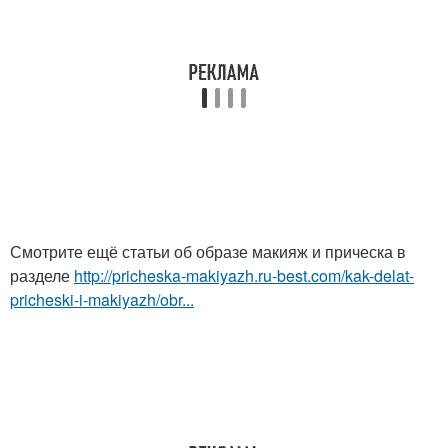
Смотрите ещё статьи об образе макияж и прическа в
разделе
http://pricheska-makiyazh.ru-best.com/kak-delat-
pricheski-i-makiyazh/obr...