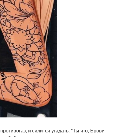
отивогаз, и силится угадать: "Ты что, Брови