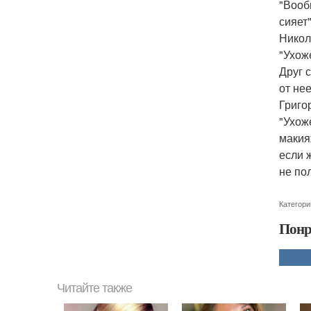
"Вооб
сияет"
Никола
"Ухож
Друг 
от не
Григор
"Ухож
макия
если 
не по
Категори
Понр
Читайте также