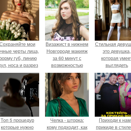
Сохраняйте мои
Визажист в нижнем
Стильная девуш
очные черты лица,
Новгороде макияж
это девушка,
форму губ, линию
за 60 минут с
которая умее
кул, носа и разрез
возможностью
выглядеть
глаз.
выезда на дом?
привлекательн
элегантно в лю
ситуации.
Топ 5 процедур
Челка - шторка:
Приходи к нам
которые нужно
кому подходит, как
прикиде в стиле