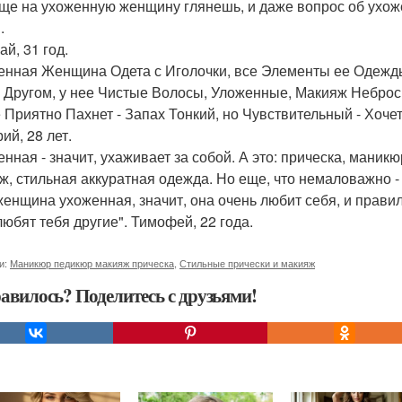
ще на ухоженную женщину глянешь, и даже вопрос об ухожен
.
й, 31 год.
енная Женщина Одета с Иголочки, все Элементы ее Одежд
с Другом, у нее Чистые Волосы, Уложенные, Макияж Неброс
е Приятно Пахнет - Запах Тонкий, но Чувствительный - Хочет
ий, 28 лет.
енная - значит, ухаживает за собой. А это: прическа, мани
ж, стильная аккуратная одежда. Но еще, что немаловажно - 
женщина ухоженная, значит, она очень любит себя, и правил
любят тебя другие". Тимофей, 22 года.
и:
Маникюр педикюр макияж прическа
,
Стильные прически и макияж
авилось? Поделитесь с друзьями!