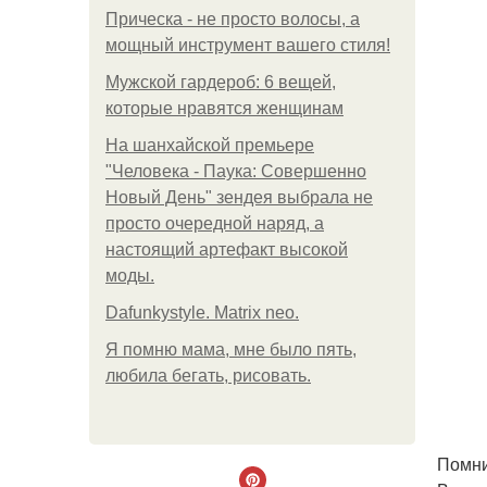
Прическа - не просто волосы, а
мощный инструмент вашего стиля!
Мужской гардероб: 6 вещей,
которые нравятся женщинам
На шанхайской премьере
"Человека - Паука: Совершенно
Новый День" зендея выбрала не
просто очередной наряд, а
настоящий артефакт высокой
моды.
Dafunkystyle. Matrix neo.
Я помню мама, мне было пять,
любила бегать, рисовать.
Помни