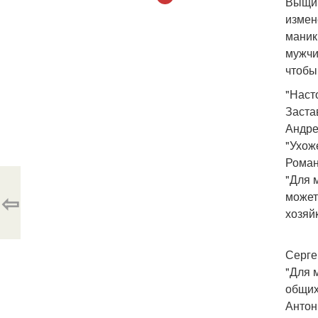
Выщип
измен
маник
мужчи
чтобы
"Наст
Заста
Андрей
"Ухож
Роман,
"Для 
⇦
может
хозяй
Сергей
"Для 
общих
Антон,