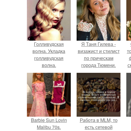
Голливудская
Я Таня Гилева -
волна. Укладка
визажист и стилист
т
голливудская
по прическам
волна.
города Тюмени.
с
Barbie Sun Lovin
Работа в MLM, то
Malibu 70s.
есть сетевой