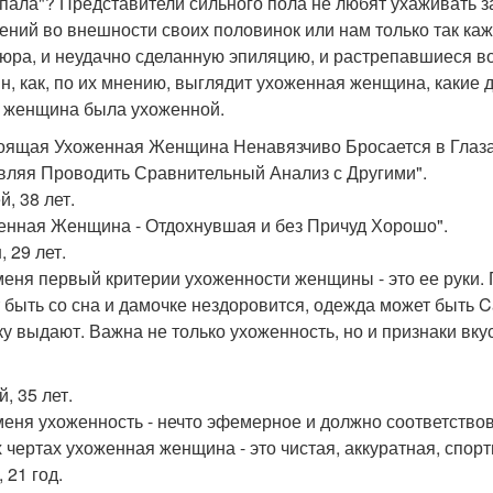
ала"? Представители сильного пола не любят ухаживать за
ений во внешности своих половинок или нам только так каже
юра, и неудачно сделанную эпиляцию, и растрепавшиеся в
н, как, по их мнению, выглядит ухоженная женщина, какие 
 женщина была ухоженной.
оящая Ухоженная Женщина Ненавязчиво Бросается в Глаза 
вляя Проводить Сравнительный Анализ с Другими".
, 38 лет.
енная Женщина - Отдохнувшая и без Причуд Хорошо".
 29 лет.
меня первый критерии ухоженности женщины - это ее руки
 быть со сна и дамочке нездоровится, одежда может быть Ca
ку выдают. Важна не только ухоженность, но и признаки вку
, 35 лет.
меня ухоженность - нечто эфемерное и должно соответство
 чертах ухоженная женщина - это чистая, аккуратная, спорти
 21 год.