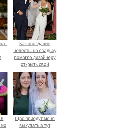
ка -
Как опоздание
невесты на свадьбу
т
помогло дизайнеру
открыть свой
о и
бренд.
бои
 в
Щас приедут меня
 90
выкупать а тут