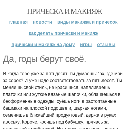
ПРИЧЕСКА И МАКИЯЖ
главная
новости
виды макияжа и причесок
как делать прически и макияж
прически и макияж на дому
игры
отзывы
Да, годы берут своё.
И когда тебе уже за пятьдесят, ты думаешь: "эх, где мои
за сорок? И уже надо соответствовать за пятьдесят. Ты
меняешь свой стиль, не красишься, напяливаешь
платочки или жуткие вязаные шапочки, облачаешься в
бесформенные одежды, суёшь ноги в растоптанные
башмаки на плоской подошве и, шаркая ногами,
семенишь в ближайший продуктовый, держа в руках
авоську. Короче, косишь под бабушку, прячась за
старческой атрибутикой. Но, вдруг, замечаешь, как на