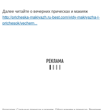
Далее читайте о вечерних прическах и макияж
http://pricheska-makiyazh.ru-best.com/vidy-makiyazha-i-
prichesok/vechern...
Категории:
Стильные прически и макияж
,
Образ макияж и прическа
,
Вечерние