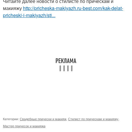
Читайте далее новости о стилисте по прическам и
макияжу
http://pricheska-makiyazh.ru-best.com/kak-delat-
pricheski-i-makiyazh/sti...
Категории:
Свадебные прически и макияж
,
Стилист по прическам и макияжу
,
Мастер причесок и макияжа