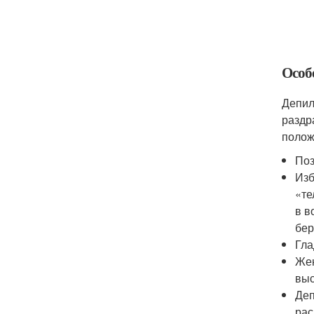
Особ
Депил
раздр
полож
Поз
Изб
«те
в в
бер
Гла
Жен
выс
Деп
рас