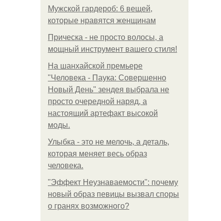
Мужской гардероб: 6 вещей,
которые нравятся женщинам
Прическа - не просто волосы, а
мощный инструмент вашего стиля!
На шанхайской премьере
"Человека - Паука: Совершенно
Новый День" зендея выбрала не
просто очередной наряд, а
настоящий артефакт высокой
моды.
Улыбка - это не мелочь, а деталь,
которая меняет весь образ
человека.
"Эффект Неузнаваемости": почему
новый образ певицы вызвал споры
о гранях возможного?