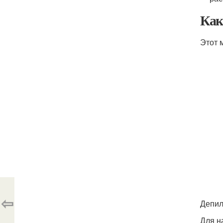
Как
Этот 
⇦
Депил
Для н