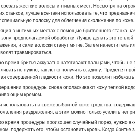
 срезать жесткие волосы интимных мест. Несмотря на огро
их станков, лучше все-таки использовать те, что предназна
 специальную полоску для облегчения скольжения по коже.
яция в интимных местах с помощью бритвенного станка на
и зону предполагаемой обработки. Лучше делать это теплой 
ажения, и сами волоски станут мягче. Затем нанести гель и
зволят травмироваться.
во время бритья аккуратно натягивают пальцами, чтобы не п
ливать не нужно, так легко получить ссадину. Придется про
гая совершенной гладкости кожи. Но это позволит избежать
вершении процедуры снова ополаскивают кожу теплой вод
аивающим кремом.
я использовать на свежевыбритой коже средства, содержащ
появления раздражения, а этим можно только усилить непр
во время процедуры произошел случайный порез, нужно ак
ном, подержать его, чтобы остановить кровь. Когда бритье з