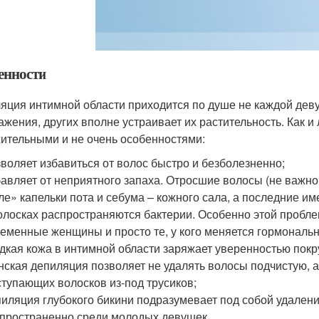
енности
яция интимной области приходится по душе не каждой деву
ажения, других вполне устраивает их растительность. Как 
ительными и не очень особенностями:
воляет избавиться от волос быстро и безболезненно;
авляет от неприятного запаха. Отросшие волосы (не важно
ле» капельки пота и себума – кожного сала, а последние и
олосках распространяются бактерии. Особенно этой пробл
еменные женщины и просто те, у кого меняется гормональ
дкая кожа в интимной области заряжает уверенностью покру
ская депиляция позволяет не удалять волосы подчистую, а 
тупающих волосков из-под трусиков;
иляция глубокого бикини подразумевает под собой удален
пространенно среди молодых девушек.