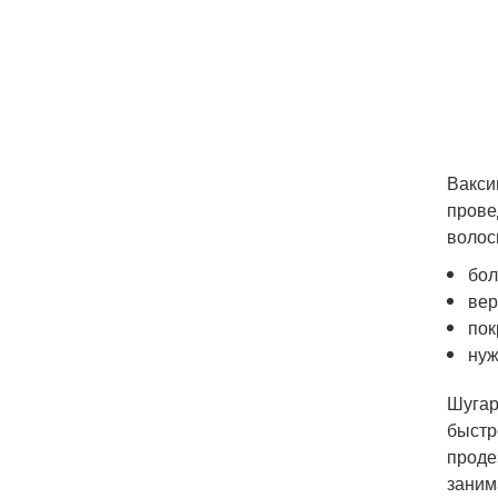
Вакси
прове
волоск
бол
вер
пок
нуж
Шугар
быстр
проде
заним