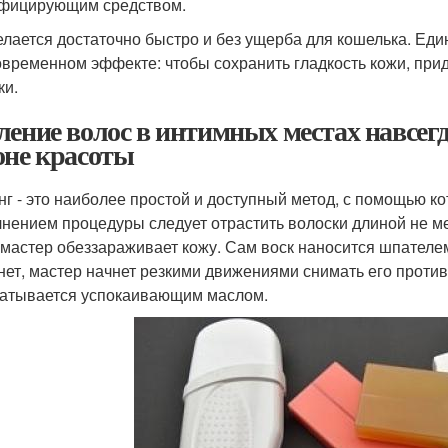
фицирующим средством.
елается достаточно быстро и без ущерба для кошелька. Еди
овременном эффекте: чтобы сохранить гладкость кожи, прид
ки.
ление волос в интимных местах навсегда
оне красоты
нг - это наиболее простой и доступный метод, с помощью к
нением процедуры следует отрастить волоски длиной не м
 мастер обеззараживает кожу. Сам воск наносится шпателем
нет, мастер начнет резкими движениями снимать его проти
атывается успокаивающим маслом.