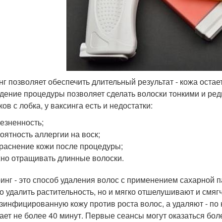
нг позволяет обеспечить длительный результат - кожа оста
дение процедуры позволяет сделать волоски тонкими и редк
ов с лобка, у ваксинга есть и недостатки:
езненность;
оятность аллергии на воск;
раснение кожи после процедуры;
но отращивать длинные волоски.
инг - это способ удаления волос с применением сахарной 
о удалить растительность, но и мягко отшелушивают и смягч
зинфицированную кожу против роста волос, а удаляют - по
ает не более 40 минут. Первые сеансы могут оказаться бо