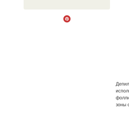
Депил
испол
фолли
зоны 