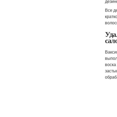
дезин
Все д
кратк
волос
Уда
сал
Вакси
выпол
воска
засты
обраб