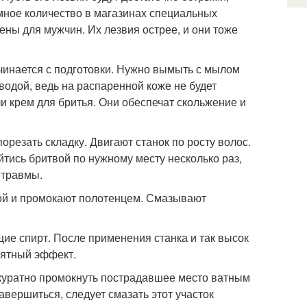
мное количество в магазинах специальных
чены для мужчин. Их лезвия острее, и они тоже
чинается с подготовки. Нужно вымыть с мылом
водой, ведь на распаренной коже не будет
ли крем для бритья. Они обеспечат скольжение и
орезать складку. Двигают станок по росту волос.
йтись бритвой по нужному месту несколько раз,
 травмы.
ой и промокают полотенцем. Смазывают
ие спирт. После применения станка и так высок
иятный эффект.
куратно промокнуть пострадавшее место ватным
авершиться, следует смазать этот участок