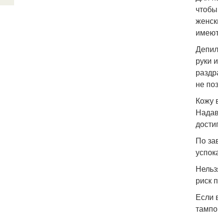
чтобы
женск
имеют
Депил
руки 
раздр
не по
Кожу 
Надав
дости
По за
успок
Нельз
риск 
Если 
тампо