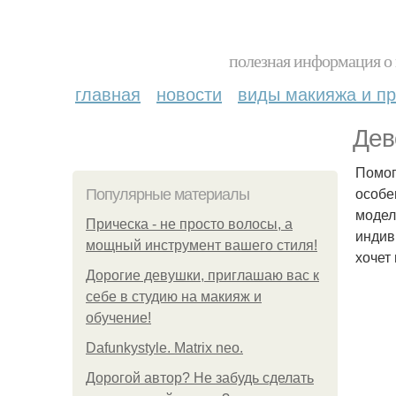
полезная информация о 
главная
новости
виды макияжа и пр
Дев
Помог
особе
Популярные материалы
модел
Прическа - не просто волосы, а
индив
мощный инструмент вашего стиля!
хочет
Дорогие девушки, приглашаю вас к
себе в студию на макияж и
обучение!
Dafunkystyle. Matrix neo.
Дорогой автор? Не забудь сделать