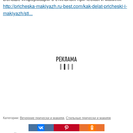
http://pricheska-makiyazh.ru-best.com/kak-delat-pricheski-i-
makiyazh/sti...
Категории:
Вечерние прически и макияж
,
Стильные прически и макияж