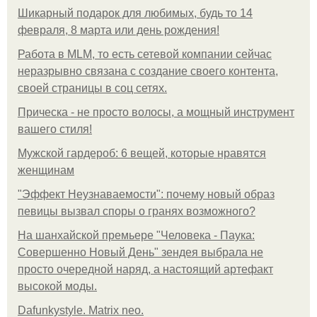
Шикарный подарок для любимых, будь то 14
февраля, 8 марта или день рождения!
Работа в MLM, то есть сетевой компании сейчас
неразрывно связана с создание своего контента,
своей страницы в соц сетях.
Прическа - не просто волосы, а мощный инструмент
вашего стиля!
Мужской гардероб: 6 вещей, которые нравятся
женщинам
"Эффект Неузнаваемости": почему новый образ
певицы вызвал споры о гранях возможного?
На шанхайской премьере "Человека - Паука:
Совершенно Новый День" зендея выбрала не
просто очередной наряд, а настоящий артефакт
высокой моды.
Dafunkystyle. Matrix neo.