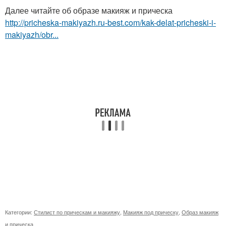
Далее читайте об образе макияж и прическа
http://pricheska-makiyazh.ru-best.com/kak-delat-pricheski-i-
makiyazh/obr...
Категории:
Стилист по прическам и макияжу
,
Макияж под прическу
,
Образ макияж
и прическа