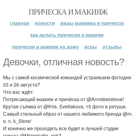
ПРИЧЕСКА И МАКИЯЖ
главная
новости
виды макияжа и причесок
как делать прически и макияж
прически и макияж на дому
игры
отзывы
Девочки, отличная новость?
Мы с самой космической командой устраиваем фотодни
23 и 26 августа?
Что вас ждёт:
Потрясающий макияж и причёска от @Anndesirelove!
Крутая съёмка от @Kris. Svetlakova, 15 фото в ретуши.
Самый стильный образ от нашего любимого бренда @m.
o. n. k_Store!
И конечно же проходить все будет в лучшей студии
города @Mainstudio_nsk?