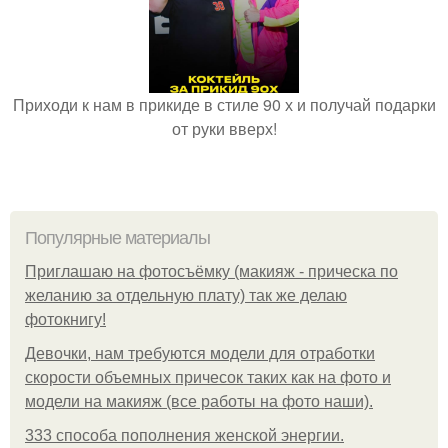
Приходи к нам в прикиде в стиле 90 х и получай подарки
от руки вверх!
Популярные материалы
Приглашаю на фотосъёмку (макияж - прическа по
желанию за отдельную плату) так же делаю
фотокнигу!
Девочки, нам требуются модели для отработки
скорости объемных причесок таких как на фото и
модели на макияж (все работы на фото наши).
333 способа пополнения женской энергии.