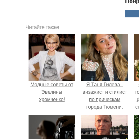
Понр
Читайте также
Модные советы от
Я Таня Гилева -
Эвелины
визажист и стилист
т
хромченко!
по прическам
города Тюмени.
с