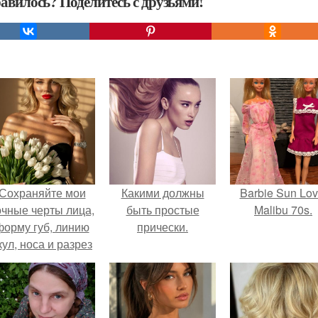
авилось? Поделитесь с друзьями!
Сохраняйте мои
Какими должны
Barbie Sun Lov
очные черты лица,
быть простые
Malibu 70s.
форму губ, линию
прически.
кул, носа и разрез
глаз.