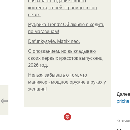
связана с создание своего
контента, своей страницы в соц
сетях.
Рубрика Trend? Ой люблю я ходить
по магазинам!
Dafunkystyle. Matrix neo.
С опозданием, но выкладываю
своих первых красоток выпускниц
2026 год.
Нельзя забывать о том, что
маникюр - мощное оружие в руках у
женщин!
Далее
⇦
priche
Категори