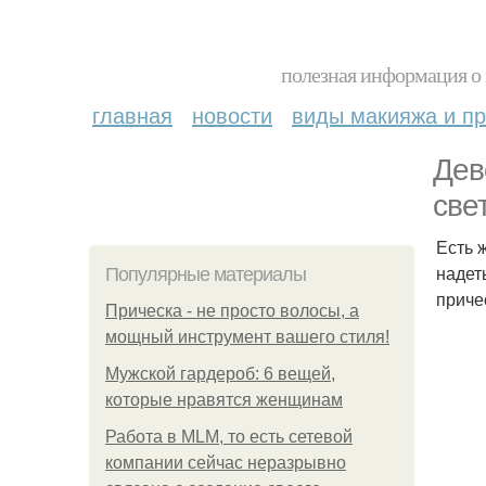
полезная информация о 
главная
новости
виды макияжа и пр
Дев
све
Есть 
надет
Популярные материалы
приче
Прическа - не просто волосы, а
мощный инструмент вашего стиля!
Мужской гардероб: 6 вещей,
которые нравятся женщинам
Работа в MLM, то есть сетевой
компании сейчас неразрывно