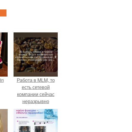
in
Работа в MLM, то
есть сетевой
компании сейчас
неразрывно
связана с создание
своего контента,
своей страницы в
соц сетях.