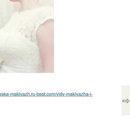
cheska-makiyazh.ru-best.com/vidy-makiyazha-i-
⇨