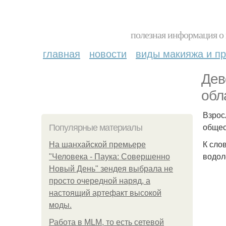
полезная информация о 
главная
новости
виды макияжа и пр
Дев
обл
Взрос
общес
Популярные материалы
К сло
На шанхайской премьере
водол
"Человека - Паука: Совершенно
Новый День" зендея выбрала не
просто очередной наряд, а
настоящий артефакт высокой
моды.
Работа в MLM, то есть сетевой