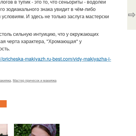
гов в тупик - это то, что сеньориты - водолеи
го зодиакального знака увидит в чём-либо
⇨
 условиям. И здесь не только заслуга мастерски
 столь сильную интуицию, что у окружающих
ная черта характера, "Хромающая" у
ость.
://pricheska-makiyazh.ru-best.com/vidy-makiyazha-i-
макияжа
,
Мастер причесок и макияжа