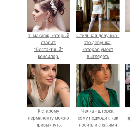
1. макияж, который
Стильная девушка -
старит:
это девушка,
"Бестактный"
которая умеет
консилер.
выглядеть
привлекательно и
элегантно в любои
ситуации.
К старому
Челка - шторка:
перманенту можно
кому подходит, как
п
привыкнуть.
носить и с какими