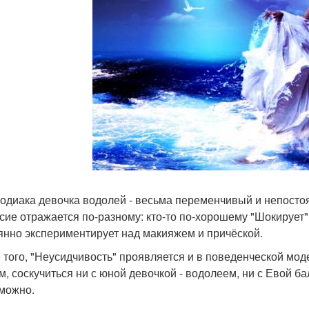
зодиака девочка водолей - весьма переменчивый и непосто
 сие отражается по-разному: кто-то по-хорошему "Шокирует"
янно экспериментирует над макияжем и причёской.
 того, "Неусидчивость" проявляется и в поведенческой мод
м, соскучиться ни с юной девочкой - водолеем, ни с Евой бал
можно.