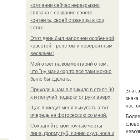
компании сейчас неразрывно
связана с создание своего
контента, своей страницы в соц
сетях.
Этот день был наполнен особенной
красотой, трепетом и невероятным
весельем!
Мой ответ на комментарий о том,
что "ну маникюр то всё таки можно
было бы сделать.
Приходи к нам в прикиде в стиле 90
Знак 
х и получай подарки от руки вверх!
знака
посто
Щас приедут меня выкупать а тут
очередь на фотосессию со мной.
Более
слово
Сохраняйте мои точные черты
невоз
лица, форму губ, линию скул, носа и