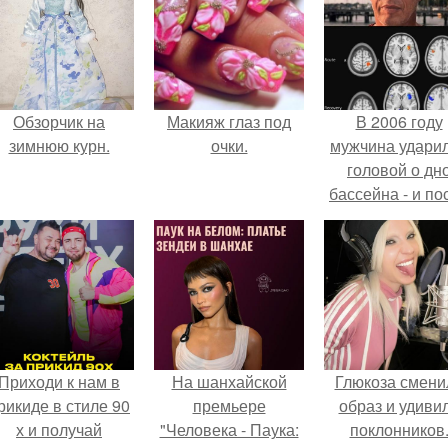
Обзорчик на
Макияж глаз под
В 2006 году
зимнюю курн.
очки.
мужчина удари
головой о дн
бассейна - и по
этого его жиз
изменилась са
странным образ
Приходи к нам в
На шанхайской
Глюкоза смени
рикиде в стиле 90
премьере
образ и удиви
х и получай
"Человека - Паука:
поклонников