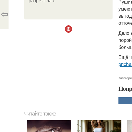
разрез глаз.
Рушит
умеют
⇦
выгод
отточ
Дело 
порой
больш
Ещё ч
priche
Категори
Понр
Читайте также