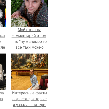
Мой ответ на
лся
комментарий о том,
о
что "ну маникюр то
сле
всё таки можно
нь
было бы сделать.
мым
ом.
ла
Интересные факты
ла
о красоте, которые
.
я узнала в питере.