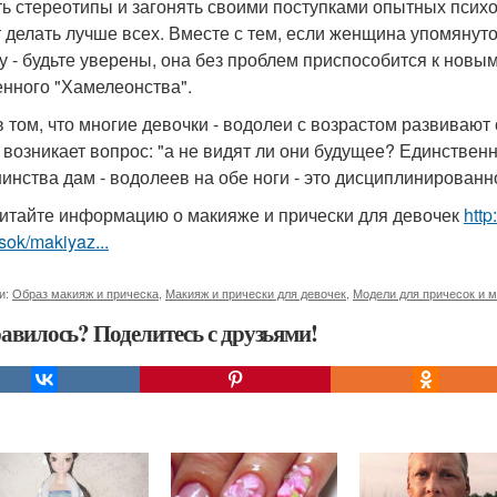
ь стереотипы и загонять своими поступками опытных психоло
 делать лучше всех. Вместе с тем, если женщина упомянуто
у - будьте уверены, она без проблем приспособится к новым
енного "Хамелеонства".
в том, что многие девочки - водолеи с возрастом развивают
 возникает вопрос: "а не видят ли они будущее? Единствен
инства дам - водолеев на обе ноги - это дисциплинированн
итайте информацию о макияже и прически для девочек
http
sok/makiyaz...
и:
Образ макияж и прическа
,
Макияж и прически для девочек
,
Модели для причесок и 
авилось? Поделитесь с друзьями!