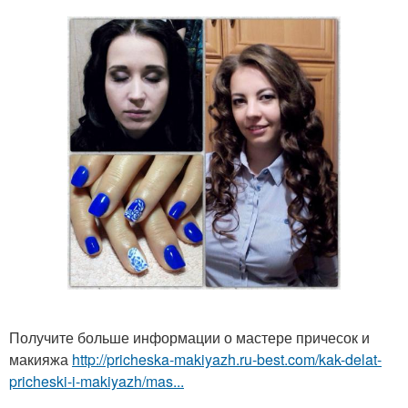
Получите больше информации о мастере причесок и
макияжа
http://pricheska-makiyazh.ru-best.com/kak-delat-
pricheski-i-makiyazh/mas...