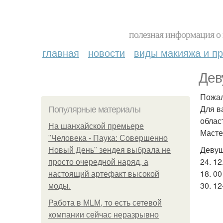
полезная информация о 
главная
новости
виды макияжа и пр
Дев
Пожал
Для в
Популярные материалы
облас
На шанхайской премьере
Масте
"Человека - Паука: Совершенно
Девуш
Новый День" зендея выбрала не
24. 12
просто очередной наряд, а
18. 00
настоящий артефакт высокой
30. 12
моды.
Работа в MLM, то есть сетевой
компании сейчас неразрывно