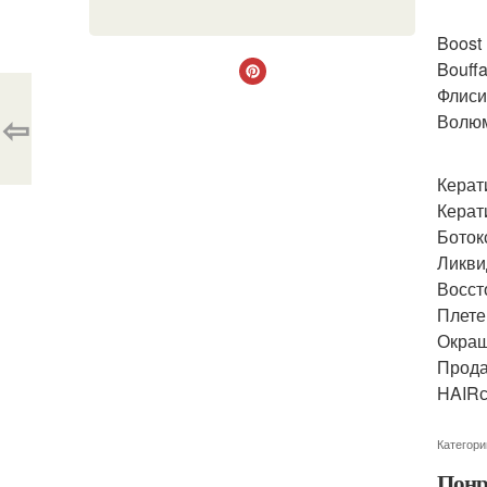
Boost
Bouffa
Флиси
⇦
Волюм
Керат
Керат
Боток
Ликви
Восст
Плете
Окраш
Прода
HAIRс
Категори
Понр