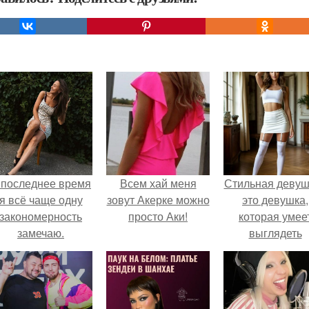
 последнее время
Всем хай меня
Стильная девуш
я всё чаще одну
зовут Акерке можно
это девушка,
закономерность
просто Аки!
которая умее
замечаю.
выглядеть
привлекательн
элегантно в лю
ситуации.