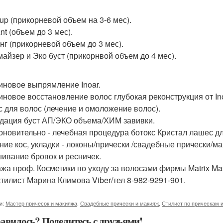
 up (прикорневой объем на 3-6 мес).
nt (объем до 3 мес).
нг (прикорневой объем до 3 мес).
айзер и Эко буст (прикорнвой объем до 4 мес).
иновое выпрямление Inoar.
иновое восстановление волос глубокая реконструкция от Ino
с для волос (лечение и омоложение волос).
дация буст АП/ЭКО объема/ХИМ завивки.
оновительно - лечебная процедура ботокс Кристал лашес дл
ние кос, укладки - локоны/прически /свадебные прически/ма
ивание бровок и ресничек.
жа проф. Косметики по уходу за волосами фирмы Matrix Mat
тилист Марина Климова Viber/тел 8-982-9291-901.
и:
Мастер причесок и макияжа
,
Свадебные прически и макияж
,
Стилист по прическам 
авилось? Поделитесь с друзьями!