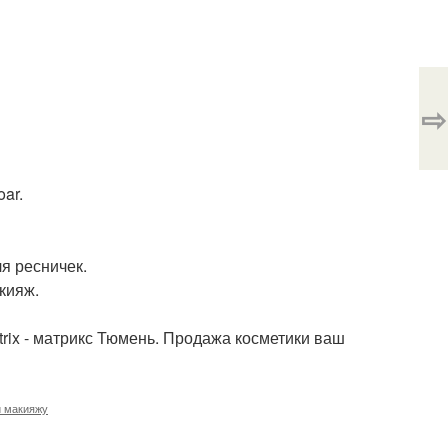
⇨
ar.
я ресничек.
кияж.
rix - матрикс Тюмень. Продажа косметики ваш
и макияжу