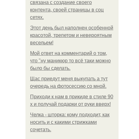
связана с создание своего
контента, своей страницы в соц
сетях.
Этот день был наполнен особенной
красотой, трепетом и невероятным
весельем!
Мой ответ на комментарий о том,
что "ну маникюр то всё таки можно
было бы сделать.
Щас приедут меня выкупать а тут
очередь на фотосессию со мной.
Приходи к нам в прикиде в стиле 90
х и получай подарки от руки вверх!
Челка - шторка: кому подходит, как
носить и с какими стрижками
сочетать.