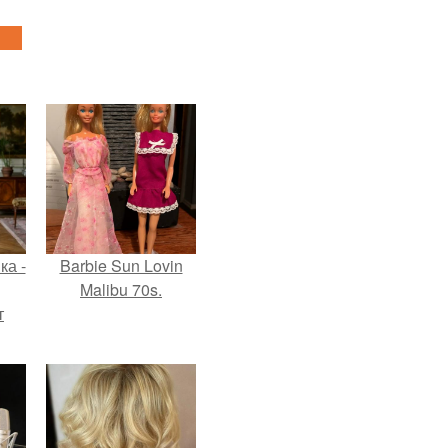
ка -
Barbie Sun Lovin
Malibu 70s.
т
о и
бои