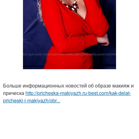
Больше информационных новостей об образе макияж и
прическа
http://pricheska-makiyazh.ru-best.com/kak-delat-
pricheski-i-makiyazh/obr...