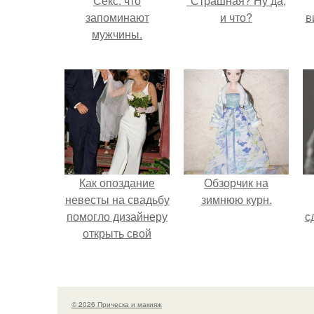
Секс: что
"Страшная? Ну да,
запоминают
и что?
в
мужчины.
Как опоздание
Обзорчик на
невесты на свадьбу
зимнюю курн.
помогло дизайнеру
с
открыть свой
бренд.
© 2026 Прическа и макияж