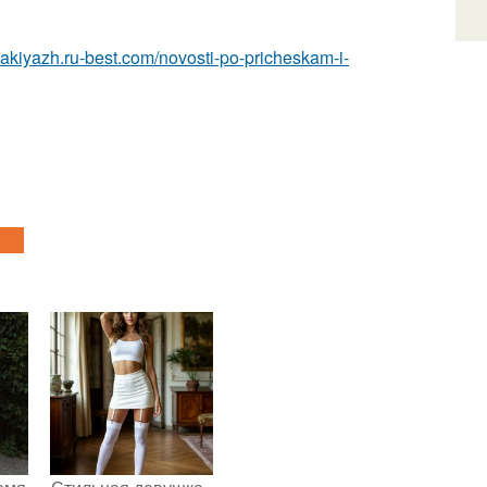
makiyazh.ru-best.com/novosti-po-pricheskam-i-