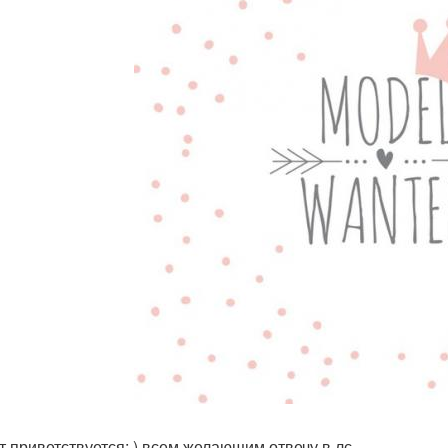
т приветствуется; ) всем желающим отвечу в лс.