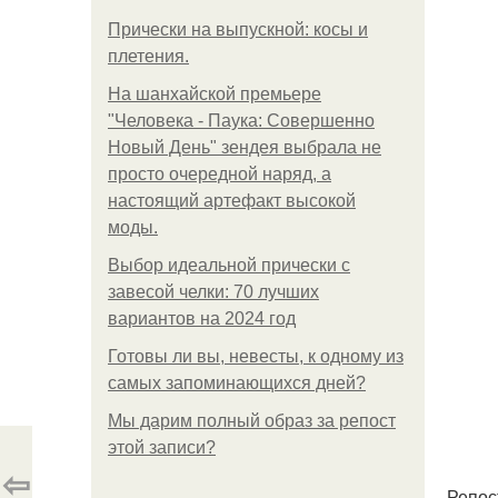
Прически на выпускной: косы и
плетения.
На шанхайской премьере
"Человека - Паука: Совершенно
Новый День" зендея выбрала не
просто очередной наряд, а
настоящий артефакт высокой
моды.
Выбор идеальной прически с
завесой челки: 70 лучших
вариантов на 2024 год
Готовы ли вы, невесты, к одному из
самых запоминающихся дней?
Мы дарим полный образ за репост
этой записи?
⇦
Репос