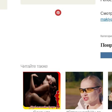
Смотр
makiya
Категори
Понр
Читайте также