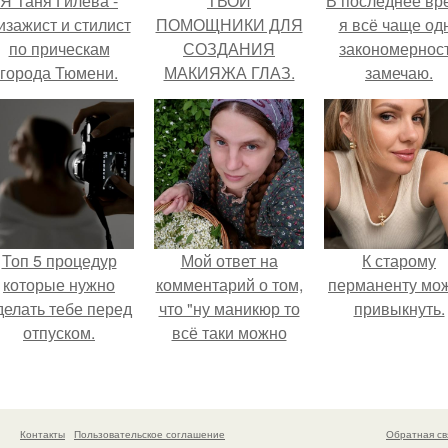
Я Таня Гилева -
ТВОИ
В последнее вр
изажист и стилист
ПОМОЩНИКИ ДЛЯ
я всё чаще од
по прическам
СОЗДАНИЯ
закономернос
города Тюмени.
МАКИЯЖА ГЛАЗ.
замечаю.
32435 ( глуб.
черный Тушь с
эффектом
накладных ресниц
The ONE Hypnotic
Depth.
Топ 5 процедур
Мой ответ на
К старому
которые нужно
комментарий о том,
перманенту мо
делать тебе перед
что "ну маникюр то
привыкнуть.
отпуском.
всё таки можно
было бы сделать.
Контакты
Пользовательское соглашение
Обратная св