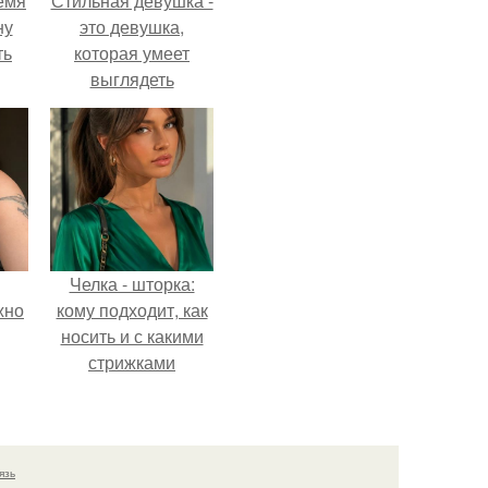
емя
Стильная девушка -
ну
это девушка,
ть
которая умеет
выглядеть
привлекательно и
элегантно в любои
ситуации.
Челка - шторка:
жно
кому подходит, как
носить и с какими
стрижками
сочетать.
язь