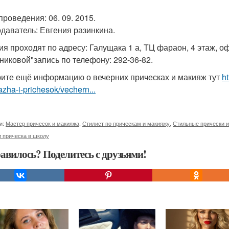
проведения: 06. 09. 2015.
даватель: Евгения разинкина.
ия проходят по адресу: Галущака 1 а, ТЦ фараон, 4 этаж, 
никовой"запись по телефону: 292-36-82.
ите ещё информацию о вечерних прическах и макияж тут
h
zha-i-prichesok/vechern...
и:
Мастер причесок и макияжа
,
Стилист по прическам и макияжу
,
Стильные прически 
 прическа в школу
авилось? Поделитесь с друзьями!