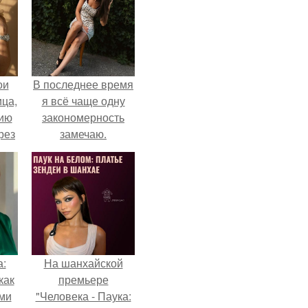
ои
В последнее время
ца,
я всё чаще одну
нию
закономерность
рез
замечаю.
а:
На шанхайской
как
премьере
ими
"Человека - Паука: