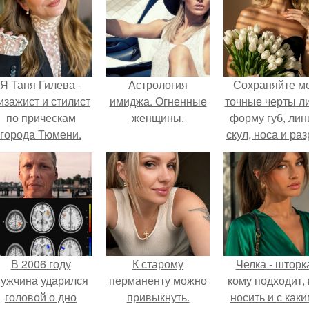
Я Таня Гилева -
Астрология
Сохраняйте м
изажист и стилист
имиджа. Огненные
точные черты ли
по прическам
женщины.
форму губ, ли
города Тюмени.
скул, носа и раз
глаз.
В 2006 году
К старому
Челка - шторк
ужчина ударился
перманенту можно
кому подходит, 
головой о дно
привыкнуть.
носить и с как