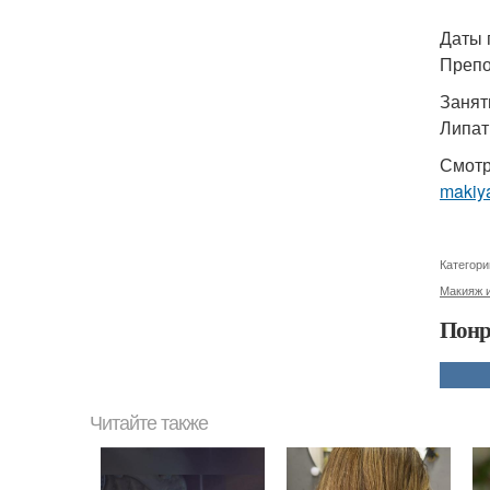
Даты 
Препо
Занят
Липат
Смотр
makiya
Категори
Макияж и
Понр
Читайте также