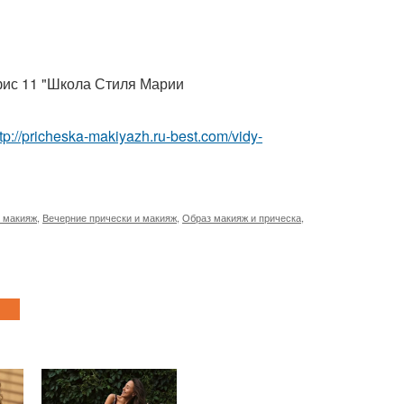
офис 11 "Школа Стиля Марии
ttp://pricheska-makiyazh.ru-best.com/vidy-
и макияж
,
Вечерние прически и макияж
,
Образ макияж и прическа
,