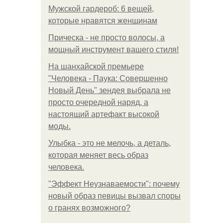
Мужской гардероб: 6 вещей,
которые нравятся женщинам
Прическа - не просто волосы, а
мощный инструмент вашего стиля!
На шанхайской премьере
"Человека - Паука: Совершенно
Новый День" зендея выбрала не
просто очередной наряд, а
настоящий артефакт высокой
моды.
Улыбка - это не мелочь, а деталь,
которая меняет весь образ
человека.
"Эффект Неузнаваемости": почему
новый образ певицы вызвал споры
о гранях возможного?