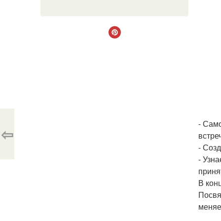
- Сам
⇦
встреч
- Соз
- Узн
приня
В кон
Посвя
меняе