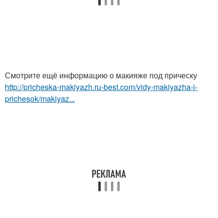
Смотрите ещё информацию о макияже под прическу
http://pricheska-makiyazh.ru-best.com/vidy-makiyazha-i-
prichesok/makiyaz...