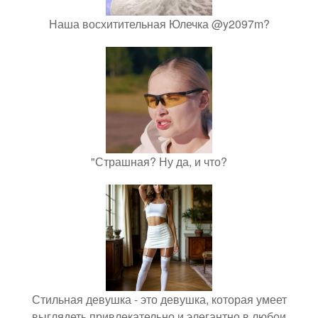
Наша восхитительная Юлечка @y2097m?
"Страшная? Ну да, и что?
Стильная девушка - это девушка, которая умеет
выглядеть привлекательно и элегантно в любои