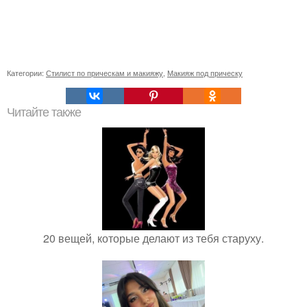
Категории:
Стилист по прическам и макияжу
,
Макияж под прическу
Читайте также
20 вещей, которые делают из тебя старуху.