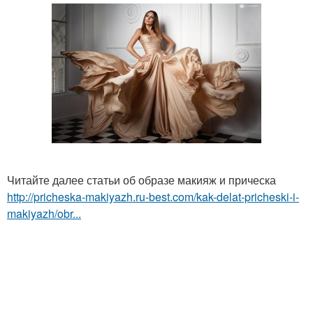
Читайте далее статьи об образе макияж и прическа
http://pricheska-makiyazh.ru-best.com/kak-delat-pricheski-i-
makiyazh/obr...