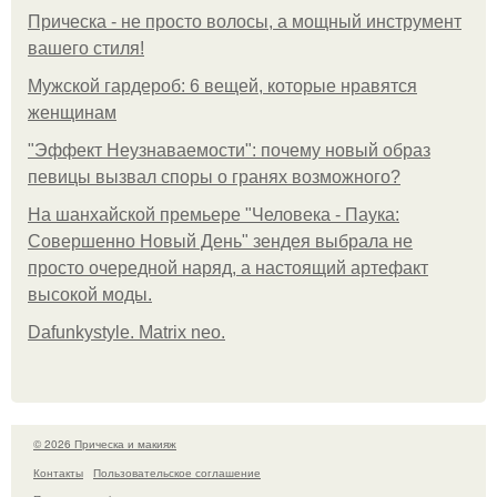
Прическа - не просто волосы, а мощный инструмент
вашего стиля!
Мужской гардероб: 6 вещей, которые нравятся
женщинам
"Эффект Неузнаваемости": почему новый образ
певицы вызвал споры о гранях возможного?
На шанхайской премьере "Человека - Паука:
Совершенно Новый День" зендея выбрала не
просто очередной наряд, а настоящий артефакт
высокой моды.
Dafunkystyle. Matrix neo.
© 2026 Прическа и макияж
Контакты
Пользовательское соглашение