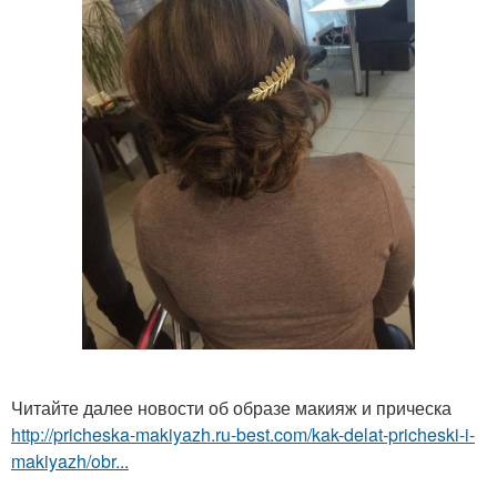
Читайте далее новости об образе макияж и прическа
http://pricheska-makiyazh.ru-best.com/kak-delat-pricheski-i-
makiyazh/obr...