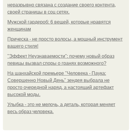
неразрывно связана с создание своего контента,
своей страницы в соц сетях.
Мужской гардероб: 6 вещей, которые нравятся
женщинам
Прическа - не просто волосы, а мощный инструмент
вашего стиля!
"Эффект Неузнаваемости": почему новый образ
певицы вызвал споры о гранях возможного?
На шанхайской премьере "Человека - Паука:
Совершенно Новый День" зендея выбрала не
просто очередной наряд, а настоящий артефакт
высокой моды.
Улыбка - это не мелочь, а деталь, которая меняет
весь образ человека.