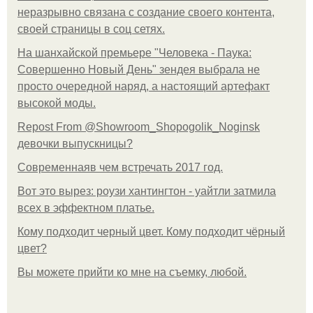
неразрывно связана с создание своего контента,
своей страницы в соц сетях.
На шанхайской премьере "Человека - Паука:
Совершенно Новый День" зендея выбрала не
просто очередной наряд, а настоящий артефакт
высокой моды.
Repost From @Showroom_Shopogolik_Noginsk
девочки выпускницы?
Современнаяв чем встречать 2017 год.
Вот это вырез: роузи хантингтон - уайтли затмила
всех в эффектном платьe.
Кому подходит черный цвет. Кому подходит чёрный
цвет?
Вы можете прийти ко мне на съемку, любой.