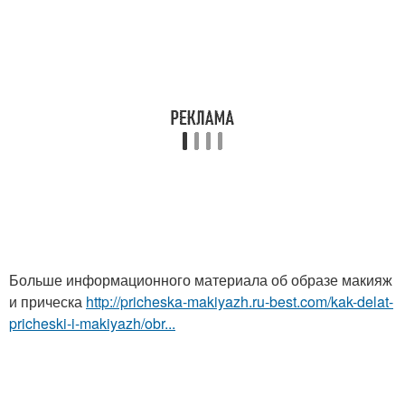
Больше информационного материала об образе макияж
и прическа
http://pricheska-makiyazh.ru-best.com/kak-delat-
pricheski-i-makiyazh/obr...