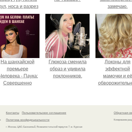
кул, носа и разрез
замечаю.
глаз.
На шанхайской
Глюкоза сменила
Локоны для
премьере
образ и удивила
эффектной
Человека - Паука:
поклонников.
мамочки и е
Совершенно
обворожительн
Новый День"
дочурки.
ендея выбрала не
росто очередной
аряд, а настоящий
Контакты
Пользовательское соглашение
Обратная св
ртефакт высокой
Политика конфидециальности
а
Копирование раз
моды.
г. Москва, ЦАО, Басманный, Яковоапостольский переулок 7, м. Курская