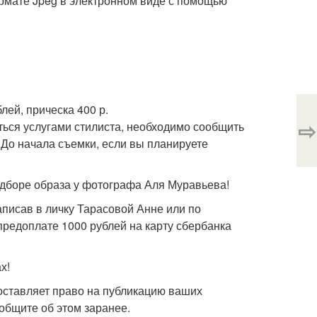
рмате Jpeg в электронном виде с помощью
лей, прическа 400 р.
⇨
ться услугами стилиста, необходимо сообщить
 До начала съемки, если вы планируете
дборе образа у фотографа Аля Муравьева!
аписав в личку Тарасовой Анне или по
предоплате 1000 рублей на карту сбербанка
х!
оставляет право на публикацию ваших
ообщите об этом заранее.