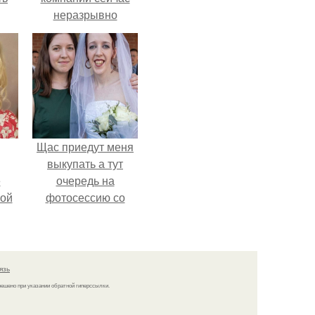
неразрывно
связана с создание
своего контента,
своей страницы в
соц сетях.
Щас приедут меня
выкупать а тут
ё
очередь на
ой
фотосессию со
мной.
язь
решено при указании обратной гиперссылки.