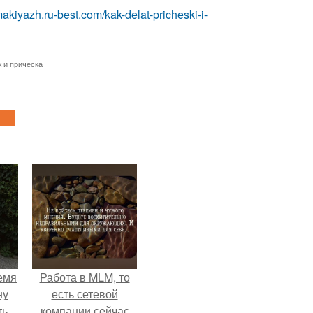
makiyazh.ru-best.com/kak-delat-pricheski-i-
 и прическа
емя
Работа в MLM, то
ну
есть сетевой
ть
компании сейчас