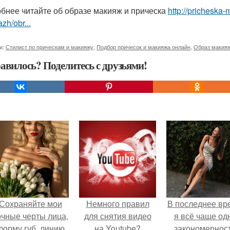
бнее читайте об образе макияж и прическа
http://pricheska-
zh/obr...
и:
Стилист по прическам и макияжу
,
Подбор причесок и макияжа онлайн
,
Образ макияж
авилось? Поделитесь с друзьями!
Сохраняйте мои
Немного правил
В последнее вр
очные черты лица,
для снятия видео
я всё чаще од
форму губ, линию
на Youtube?
закономернос