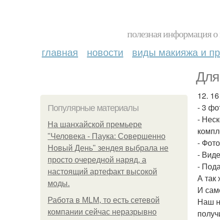
полезная информация о 
главная
новости
виды макияжа и пр
Для
12. 16 
- 3 ф
Популярные материалы
- Нес
На шанхайской премьере
компл
"Человека - Паука: Совершенно
- Фот
Новый День" зендея выбрала не
- Вид
просто очередной наряд, а
- Под
настоящий артефакт высокой
А так
моды.
И сам
Работа в MLM, то есть сетевой
Наш н
компании сейчас неразрывно
получ