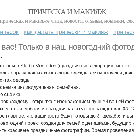
ПРИЧЕСКА И МАКИЯЖ
прическах и макияже лица, новости, отзывы, новинки, сек
ичесок
как делать прически и макияж
причес
 вас! Только в наш новогодний фотод
г!
отозоны в Studio Mentories (праздничные декорации, множес
колько праздничных комплектов одежды для мамочек и доче
ектах одежды.
осъемка индивидуальная, семейная.
ео съемка.
арок каждому - открытка с изображением лучшей вашей фо
 же уютная, добрая и праздничная атмосфера ждет вас 03. 12.
ое главное, что ваши фото будут готовы до 31 декабря и вы
овогодний проект создан для семей с детишками, будущих
ить красивые праздничные фотографии. Время проведения