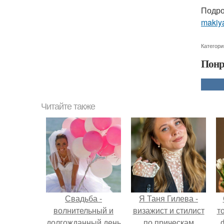
Подро
makiya
Категори
Понр
Читайте также
Свадьба -
Я Таня Гилева -
волнительный и
визажист и стилист
т
долгожданный день
по прическам