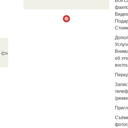
Все с
фаило
Видео
Подар
Стоим
Допол
Услуг
⇦
Внима
об эт
воспо
Перед
Запис
телеф
(рекв
Пригл
Съёмк
фотог