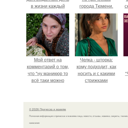
в жизни каждый
города Тюмени.
с
девушки.
Мой ответ на
Челка - шторка:
комментарий о том,
кому подходит, как
что "ну маникюр то
носить и с какими
"
всё таки можно
стрижками
было бы сделать.
сочетать.
з
п
н
© 2026 Прическа и макияж
а
Полезная информация о прическах и макияже лица, новости, отзывы, новинки, секреты, техник
нанесения