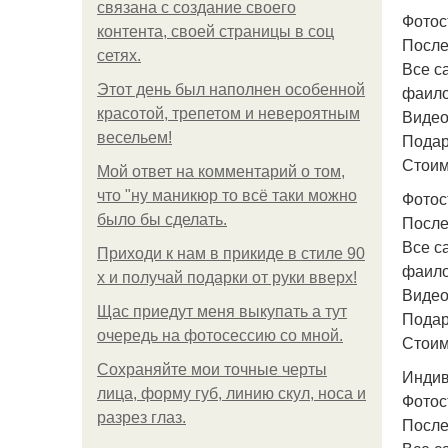
связана с создание своего
Фотос
контента, своей страницы в соц
После
сетях.
Все с
Этот день был наполнен особенной
фаило
красотой, трепетом и невероятным
Видео
весельем!
Подар
Стоим
Мой ответ на комментарий о том,
что "ну маникюр то всё таки можно
Фотос
было бы сделать.
После
Все с
Приходи к нам в прикиде в стиле 90
фаило
х и получай подарки от руки вверх!
Видео
Щас приедут меня выкупать а тут
Подар
очередь на фотосессию со мной.
Стоим
Сохраняйте мои точные черты
Индив
лица, форму губ, линию скул, носа и
Фотос
разрез глаз.
После