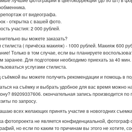
амые лучшие фотографии в цветокоррекции (до 50 шт) в фо
обменника.
репортаж от видеографа.
ок - открытка с вашей фото.
ость участия: 2 000 рублей.
нительно вы можете заказать?
и стилиста ( причёска макияж) - 1000 рублей. Макияж 600 руб
ние! Только в том случае, если вы планируете воспользова
ом заранее. Для подготовки необходимо приехать за 40 мин.
льзоваться услугами стилиста.
 съёмкой вы можете получить рекомендации и помощь в по
аться на съёмку и выбрать удобное для вас время можно н
ону? 89209337606. окончательная запись производится по 
изиты по запросу.
ашаю всех желающих принять участие в новогодних съемка
а фотопроекта не является конфиденциальной, фотограф 
рафий, но если по каким то причинам вы этого не хотите, с