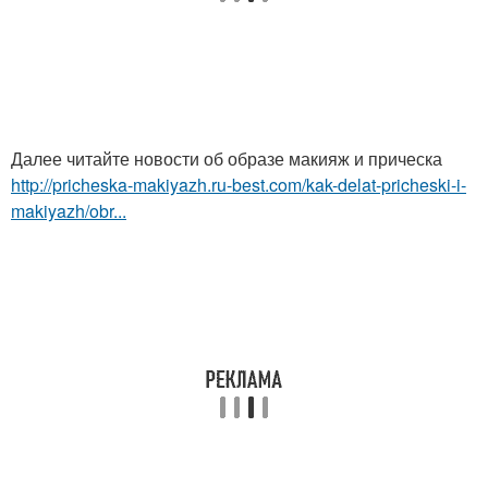
Далее читайте новости об образе макияж и прическа
http://pricheska-makiyazh.ru-best.com/kak-delat-pricheski-i-
makiyazh/obr...