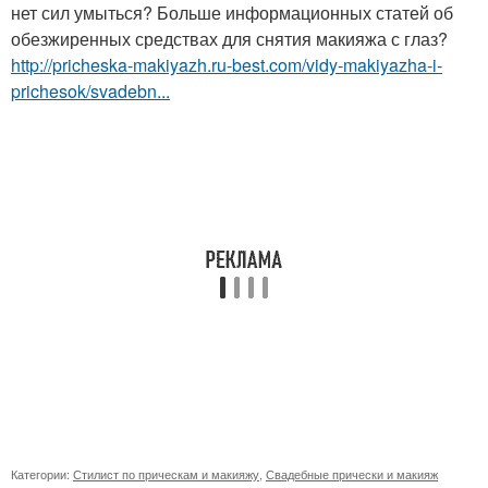
нет сил умыться? Больше информационных статей об
обезжиренных средствах для снятия макияжа с глаз?
http://pricheska-makiyazh.ru-best.com/vidy-makiyazha-i-
prichesok/svadebn...
Категории:
Стилист по прическам и макияжу
,
Свадебные прически и макияж