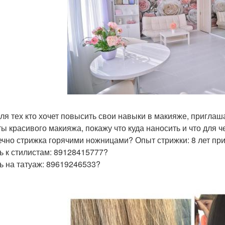
ля тех кто хочет повысить свои навыки в макияже, приглаша
ты красивого макияжа, покажу что куда наносить и что для че
ечно стрижка горячими ножницами? Опыт стрижки: 8 лет пр
ь к стилистам: 89128415777?
ь на татуаж: 89619246533?