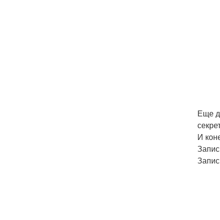
Еще д
секре
И кон
Запис
Запис