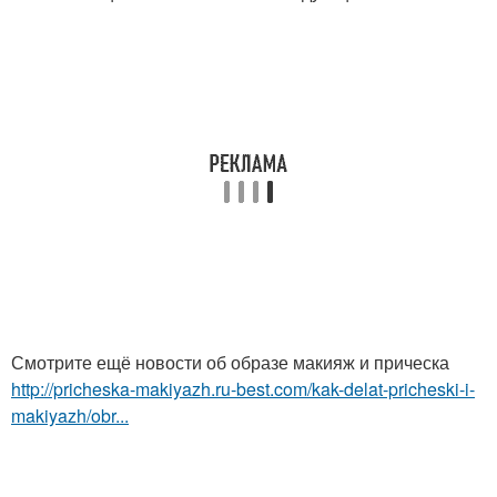
Смотрите ещё новости об образе макияж и прическа
http://pricheska-makiyazh.ru-best.com/kak-delat-pricheski-i-
makiyazh/obr...